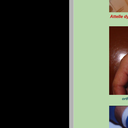
Attelle dyna
ort