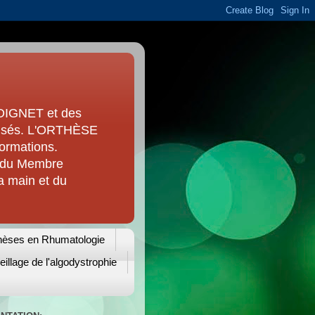
OIGNET et des
alisés. L'ORTHÈSE
formations.
s du Membre
a main et du
hèses en Rhumatologie
illage de l'algodystrophie