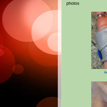
photos
b