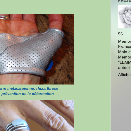
PRÉSE
56
Membre
França
Main e
Membre
"LEMMS
autour
Affiche
arre métacarpienne: rhizarthrose
prévention de la déformation