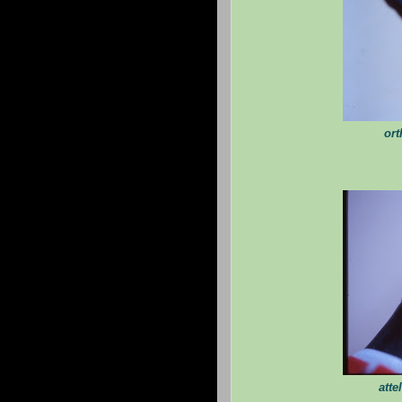
ort
atte