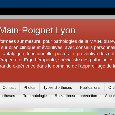
Main-Poignet Lyon
rmées sur mesure, pour pathologies de la MAIN, du P
ur bilan clinique et évolutives, avec conseils personn
e, antalgique, fonctionnelle, posturale, préventive des dé
hérapeute et Ergothérapeute, spécialiste des pathologie
 grande expérience dans le domaine de l'appareillage de l
Contact
Photos
Types d'orthèses
Publications
Ort
t orthèses
Traumatologie
Rhizarthrose - prévention
Appare